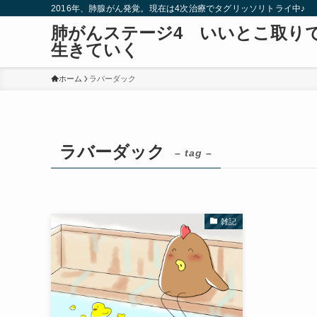
2016年、肺腺がん発覚。現在は4次治療でタグリッソリトライ中♪
肺がんステージ4 いいとこ取り
生きていく
ホーム
ラバーダック
ラバーダック
– tag –
雑記